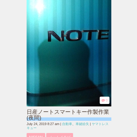
0
日産ノートスマートキー作製作業
(夜間)
July 24, 2019 8:27 am
|
自動車
、
車鍵紛失
|
ヤマトレス
キュー