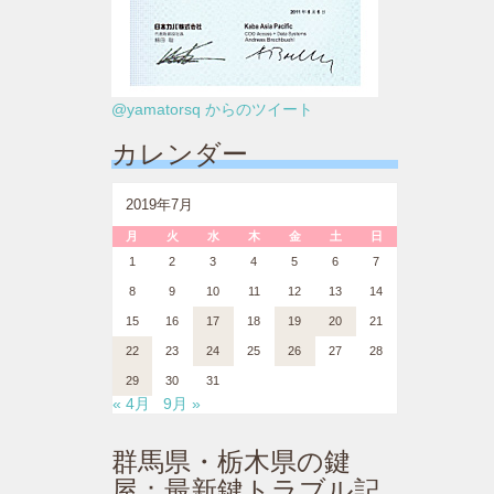
@yamatorsq からのツイート
カレンダー
2019年7月
月
火
水
木
金
土
日
1
2
3
4
5
6
7
8
9
10
11
12
13
14
15
16
17
18
19
20
21
22
23
24
25
26
27
28
29
30
31
« 4月
9月 »
群馬県・栃木県の鍵
屋：最新鍵トラブル記