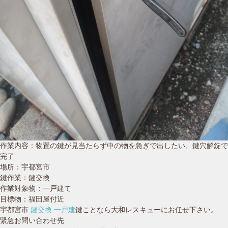
作業内容：物置の鍵が見当たらず中の物を急ぎで出したい、鍵穴解錠で
完了
場所：宇都宮市
鍵作業：鍵交換
作業対象物：一戸建て
目標物：福田屋付近
宇都宮市
鍵交換 一戸建
鍵ことなら大和レスキューにお任せ下さい。
緊急お問い合わせ先