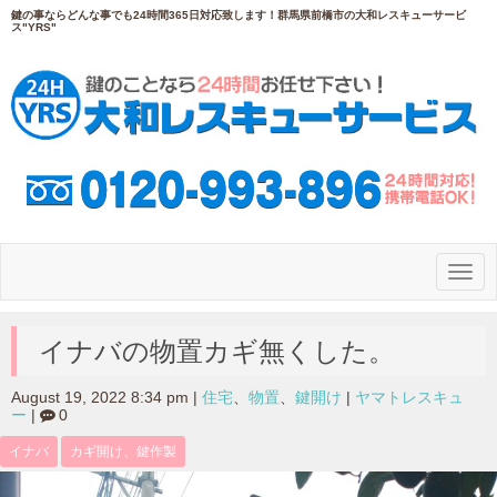
鍵の事ならどんな事でも24時間365日対応致します！群馬県前橋市の大和レスキューサービ
ス"YRS"
N
a
v
i
g
イナバの物置カギ無くした。
a
t
i
August 19, 2022 8:34 pm
|
住宅
、
物置
、
鍵開け
|
ヤマトレスキュ
o
ー
|
0
n
イナバ
カギ開け、鍵作製