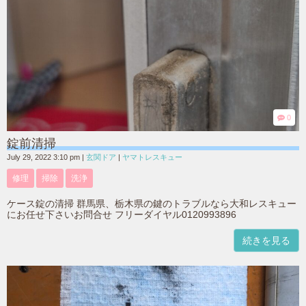
0
錠前清掃
July 29, 2022 3:10 pm
|
玄関ドア
|
ヤマトレスキュー
修理
掃除
洗浄
ケース錠の清掃 群馬県、栃木県の鍵のトラブルなら大和レスキュー
にお任せ下さいお問合せ フリーダイヤル0120993896
続きを見る