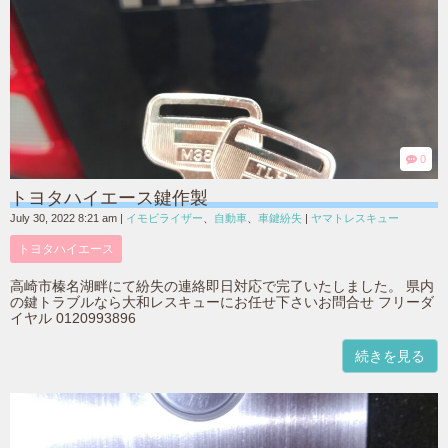
0
トヨタハイエース鍵作製
July 30, 2022 8:21 am
|
イモビライザー
、
自動車
、
車鍵紛失
|
ヤマトレスキュー
トヨタハイエース
高崎市榛名湖畔にて紛失の連絡即日対応で完了いたしました。 県内
の鍵トラブルなら大和レスキューにお任せ下さいお問合せ フリーダ
イヤル 0120993896
続きを見る