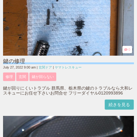
0
鍵の修理
July 27, 2022 9:00 am
|
玄関ドア
|
ヤマトレスキュー
修理
玄関
鍵が回らない
鍵が回りにくいトラブル 群馬県、栃木県の鍵のトラブルなら大和レ
スキューにお任せ下さいお問合せ フリーダイヤル0120993896
続きを見る