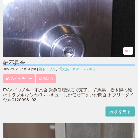
0
鍵不具合
July 29, 2022 8:54 pm
|
鍵トラブル
、
電気錠
|
ヤマトレスキュー
EVスイッチキー
緊急対応
EVスイッチキー不具合 緊急修理対応で完了。 群馬県、栃木県の鍵
のトラブルなら大和レスキューにお任せ下さいお問合せ フリーダイ
ヤル0120993192
続きを見る