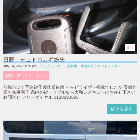
0
日野 デュトロカギ紛失
July 24, 2022 1:25 pm
|
イモビライザー
、
自動車
、
車鍵紛失
|
ヤマトレスキュー
日野 デュトロ 二トン
前橋市にて至急鍵作製作業依頼 イモビライザー搭載でしたが 登録作
業も無事完了 県内の鍵トラブルなら大和レスキューにお任せ下さい
お問合せ フリーダイヤル 0120993896
続きを見る