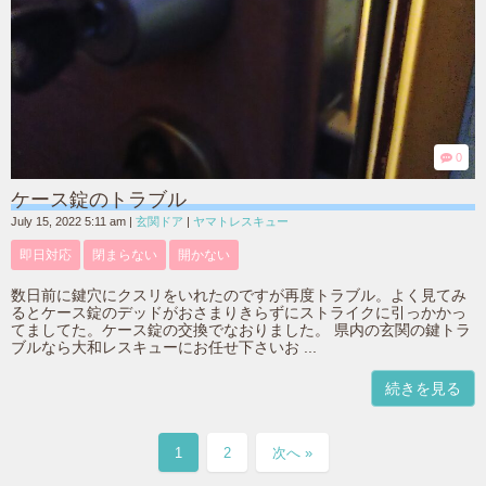
0
ケース錠のトラブル
July 15, 2022 5:11 am
|
玄関ドア
|
ヤマトレスキュー
即日対応
閉まらない
開かない
数日前に鍵穴にクスリをいれたのですが再度トラブル。よく見てみ
るとケース錠のデッドがおさまりきらずにストライクに引っかかっ
てましてた。ケース錠の交換でなおりました。 県内の玄関の鍵トラ
ブルなら大和レスキューにお任せ下さいお ...
続きを見る
1
2
次へ »