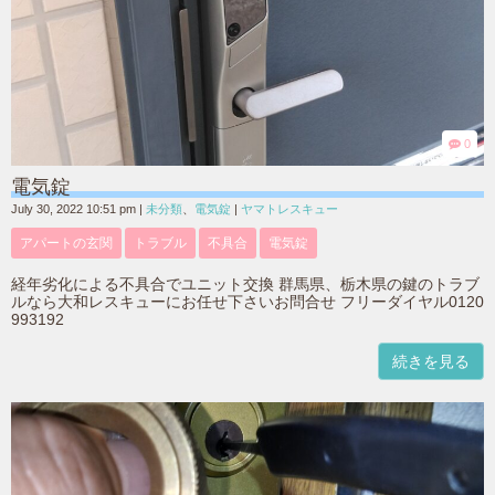
0
電気錠
July 30, 2022 10:51 pm
|
未分類
、
電気錠
|
ヤマトレスキュー
アパートの玄関
トラブル
不具合
電気錠
経年劣化による不具合でユニット交換 群馬県、栃木県の鍵のトラブ
ルなら大和レスキューにお任せ下さいお問合せ フリーダイヤル0120
993192
続きを見る