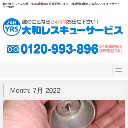
鍵の事ならどんな事でも24時間365日対応致します！群馬県前橋市の大和レスキューサービ
ス"YRS"
N
a
v
i
g
Month:
7月 2022
a
t
i
o
n