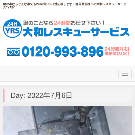
鍵の事ならどんな事でも24時間365日対応致します！群馬県前橋市の大和レスキューサービ
ス"YRS"
N
a
v
i
g
Day:
2022年7月6日
a
t
i
o
n