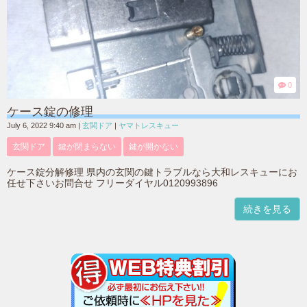
0
ケース錠の修理
July 6, 2022 9:40 am
|
玄関ドア
|
ヤマトレスキュー
玄関ドア
鍵が閉まらない
鍵が開かない
ケース錠分解修理 県内の玄関の鍵トラブルなら大和レスキューにお
任せ下さいお問合せ フリーダイヤル0120993896
続きを見る