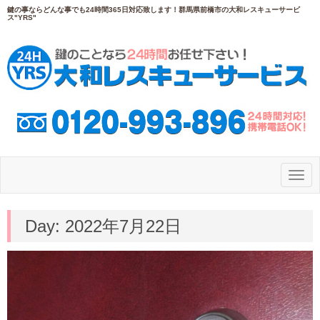
鍵の事ならどんな事でも24時間365日対応致します！群馬県前橋市の大和レスキューサービ
ス"YRS"
N
a
v
i
g
Day:
2022年7月22日
a
t
i
o
n