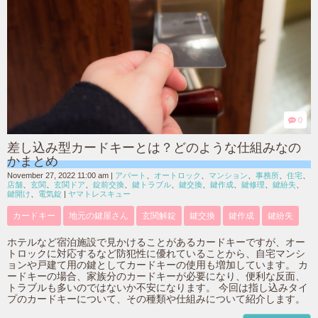
0
差し込み型カードキーとは？どのような仕組みなの
かまとめ
November 27, 2022 11:00 am
|
アパート
、
オートロック
、
マンション
、
事務所
、
住宅
、
店舗
、
玄関
、
玄関ドア
、
錠前交換
、
鍵トラブル
、
鍵交換
、
鍵作成
、
鍵修理
、
鍵紛失
、
鍵開け
、
電気錠
|
ヤマトレスキュー
カードキー
地元の鍵屋さん
玄関解錠
鍵交換
鍵作成
鍵紛失
ホテルなど宿泊施設で見かけることがあるカードキーですが、オー
トロックに対応するなど防犯性に優れていることから、自宅マンシ
ョンや戸建て用の鍵としてカードキーの使用も増加しています。 カ
ードキーの場合、家族分のカードキーが必要になり、便利な反面、
トラブルも多いのではないか不安になります。 今回は指し込みタイ
プのカードキーについて、その種類や仕組みについて紹介します。