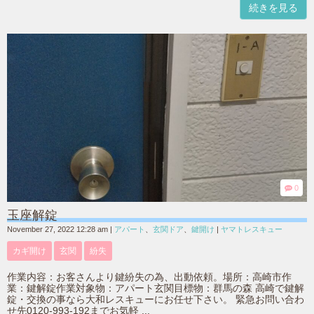
続きを見る
0
玉座解錠
November 27, 2022 12:28 am
|
アパート
、
玄関ドア
、
鍵開け
|
ヤマトレスキュー
カギ開け
玄関
紛失
作業内容：お客さんより鍵紛失の為、出動依頼。場所：高崎市作
業：鍵解錠作業対象物：アパート玄関目標物：群馬の森 高崎で鍵解
錠・交換の事なら大和レスキューにお任せ下さい。 緊急お問い合わ
せ先0120-993-192までお気軽 ...