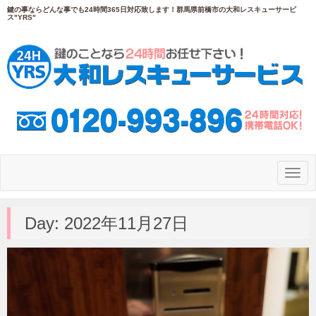
鍵の事ならどんな事でも24時間365日対応致します！群馬県前橋市の大和レスキューサービ
ス"YRS"
N
a
v
i
g
Day:
2022年11月27日
a
t
i
o
n