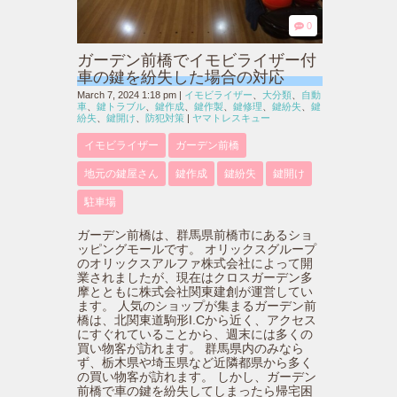
0
ガーデン前橋でイモビライザー付
車の鍵を紛失した場合の対応
March 7, 2024 1:18 pm
|
イモビライザー
、
大分類
、
自動
車
、
鍵トラブル
、
鍵作成
、
鍵作製
、
鍵修理
、
鍵紛失
、
鍵
紛失
、
鍵開け
、
防犯対策
|
ヤマトレスキュー
イモビライザー
ガーデン前橋
地元の鍵屋さん
鍵作成
鍵紛失
鍵開け
駐車場
ガーデン前橋は、群馬県前橋市にあるショ
ッピングモールです。 オリックスグループ
のオリックスアルファ株式会社によって開
業されましたが、現在はクロスガーデン多
摩とともに株式会社関東建創が運営してい
ます。 人気のショップが集まるガーデン前
橋は、北関東道駒形I.Cから近く、アクセス
にすぐれていることから、週末には多くの
買い物客が訪れます。 群馬県内のみなら
ず、栃木県や埼玉県など近隣都県から多く
の買い物客が訪れます。 しかし、ガーデン
前橋で車の鍵を紛失してしまったら帰宅困