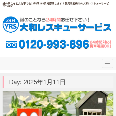
鍵の事ならどんな事でも24時間365日対応致します！群馬県前橋市の大和レスキューサービ
ス"YRS"
N
a
v
i
g
Day:
2025年1月11日
a
t
i
o
n