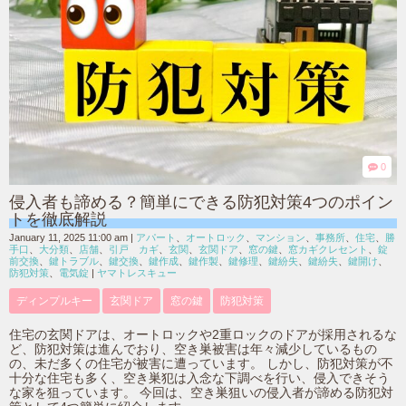
0
侵入者も諦める？簡単にできる防犯対策4つのポイン
トを徹底解説
January 11, 2025 11:00 am
|
アパート
、
オートロック
、
マンション
、
事務所
、
住宅
、
勝
手口
、
大分類
、
店舗
、
引戸 カギ
、
玄関
、
玄関ドア
、
窓の鍵
、
窓カギクレセント
、
錠
前交換
、
鍵トラブル
、
鍵交換
、
鍵作成
、
鍵作製
、
鍵修理
、
鍵紛失
、
鍵紛失
、
鍵開け
、
防犯対策
、
電気錠
|
ヤマトレスキュー
ディンプルキー
玄関ドア
窓の鍵
防犯対策
住宅の玄関ドアは、オートロックや2重ロックのドアが採用されるな
ど、防犯対策は進んでおり、空き巣被害は年々減少しているもの
の、未だ多くの住宅が被害に遭っています。 しかし、防犯対策が不
十分な住宅も多く、空き巣犯は入念な下調べを行い、侵入できそう
な家を狙っています。 今回は、空き巣狙いの侵入者が諦める防犯対