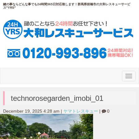
鍵の事ならどんな事でも24時間365日対応致します！群馬県前橋市の大和レスキューサービ
ス"YRS"
N
a
v
i
g
technorosegarden_imobi_01
a
t
i
December 19, 2025 4:28 am
|
ヤマトレスキュー
|
0
o
n