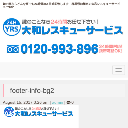
鍵の事ならどんな事でも24時間365日対応致します！群馬県前橋市の大和レスキューサービ
ス"YRS"
N
a
v
i
g
footer-info-bg2
a
t
i
August 15, 2017 3:26 am
|
admin
|
0
o
n