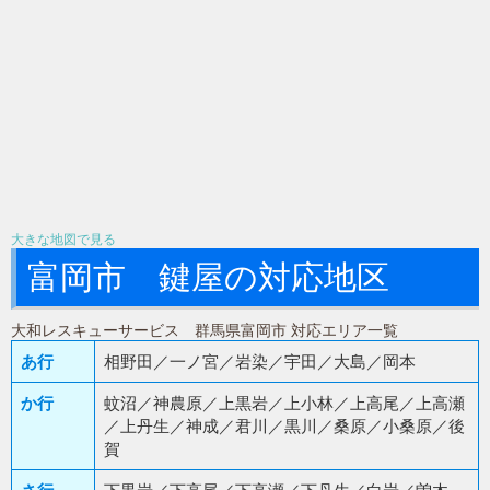
大きな地図で見る
富岡市 鍵屋の対応地区
大和レスキューサービス 群馬県富岡市 対応エリア一覧
あ行
相野田／一ノ宮／岩染／宇田／大島／岡本
か行
蚊沼／神農原／上黒岩／上小林／上高尾／上高瀬
／上丹生／神成／君川／黒川／桑原／小桑原／後
賀