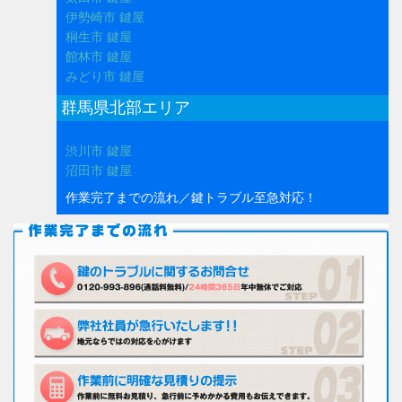
伊勢崎市 鍵屋
桐生市 鍵屋
館林市 鍵屋
みどり市 鍵屋
群馬県北部エリア
渋川市 鍵屋
沼田市 鍵屋
作業完了までの流れ／鍵トラブル至急対応！