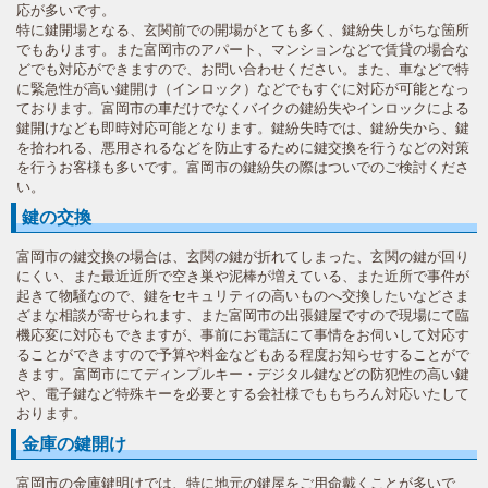
応が多いです。
特に鍵開場となる、玄関前での開場がとても多く、鍵紛失しがちな箇所
でもあります。また富岡市のアパート、マンションなどで賃貸の場合な
どでも対応ができますので、お問い合わせください。また、車などで特
に緊急性が高い鍵開け（インロック）などでもすぐに対応が可能となっ
ております。富岡市の車だけでなくバイクの鍵紛失やインロックによる
鍵開けなども即時対応可能となります。鍵紛失時では、鍵紛失から、鍵
を拾われる、悪用されるなどを防止するために鍵交換を行うなどの対策
を行うお客様も多いです。富岡市の鍵紛失の際はついでのご検討くださ
い。
鍵の交換
富岡市の鍵交換の場合は、玄関の鍵が折れてしまった、玄関の鍵が回り
にくい、また最近近所で空き巣や泥棒が増えている、また近所で事件が
起きて物騒なので、鍵をセキュリティの高いものへ交換したいなどさま
ざまな相談が寄せられます、また富岡市の出張鍵屋ですので現場にて臨
機応変に対応もできますが、事前にお電話にて事情をお伺いして対応す
ることができますので予算や料金などもある程度お知らせすることがで
きます。富岡市にてディンプルキー・デジタル鍵などの防犯性の高い鍵
や、電子鍵など特殊キーを必要とする会社様でももちろん対応いたして
おります。
金庫の鍵開け
富岡市の金庫鍵明けでは、特に地元の鍵屋をご用命戴くことが多いで