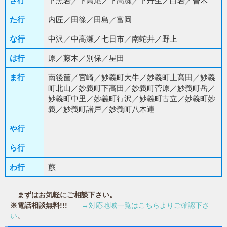
さ行
下黒岩／下高尾／下高瀬／下丹生／白岩／曽木
た行
内匠／田篠／田島／富岡
な行
中沢／中高瀬／七日市／南蛇井／野上
は行
原／藤木／別保／星田
ま行
南後箇／宮崎／妙義町大牛／妙義町上高田／妙義
町北山／妙義町下高田／妙義町菅原／妙義町岳／
妙義町中里／妙義町行沢／妙義町古立／妙義町妙
義／妙義町諸戸／妙義町八木連
や行
ら行
わ行
蕨
まずはお気軽にご相談下さい。
※電話相談無料!!!
→対応地域一覧はこちらよりご確認下さ
い
。