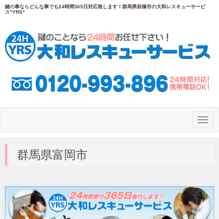
鍵の事ならどんな事でも24時間365日対応致します！群馬県前橋市の大和レスキューサービ
ス"YRS"
N
a
v
i
g
群馬県富岡市
a
t
i
o
n