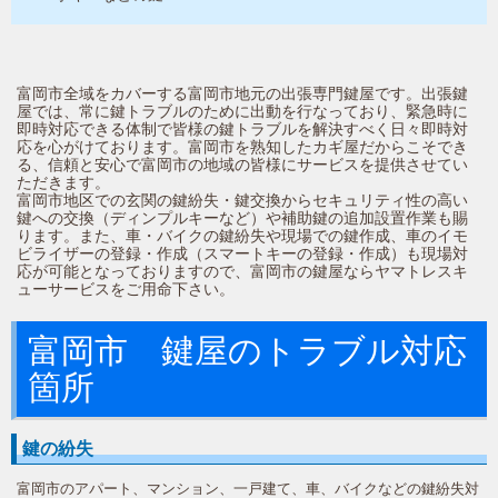
富岡市全域をカバーする富岡市地元の出張専門鍵屋です。出張鍵
屋では、常に鍵トラブルのために出動を行なっており、緊急時に
即時対応できる体制で皆様の鍵トラブルを解決すべく日々即時対
応を心がけております。富岡市を熟知したカギ屋だからこそでき
る、信頼と安心で富岡市の地域の皆様にサービスを提供させてい
ただきます。
富岡市地区での玄関の鍵紛失・鍵交換からセキュリティ性の高い
鍵への交換（ディンプルキーなど）や補助鍵の追加設置作業も賜
ります。また、車・バイクの鍵紛失や現場での鍵作成、車のイモ
ビライザーの登録・作成（スマートキーの登録・作成）も現場対
応が可能となっておりますので、富岡市の鍵屋ならヤマトレスキ
ューサービスをご用命下さい。
富岡市 鍵屋のトラブル対応
箇所
鍵の紛失
富岡市のアパート、マンション、一戸建て、車、バイクなどの鍵紛失対