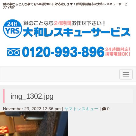
鍵の事ならどんな事でも24時間365日対応致します！群馬県前橋市の大和レスキューサービ
ス"YRS"
N
a
v
i
g
img_1302.jpg
a
t
i
November 23, 2022 12:36 pm
|
ヤマトレスキュー
|
0
o
n