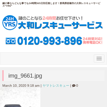
鍵の事ならどんな事でも24時間365日対応致します！群馬県前橋市の大和レスキューサービ
ス"YRS"
N
a
v
i
g
img_9661.jpg
a
t
i
March 10, 2020 9:18 am
|
ヤマトレスキュー
|
0
o
n