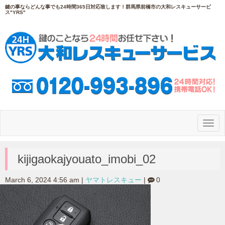
鍵の事ならどんな事でも24時間365日対応致します！群馬県前橋市の大和レスキューサービ
ス"YRS"
N
a
v
i
g
kijigaokajyouato_imobi_02
a
t
i
March 6, 2024 4:56 am
|
ヤマトレスキュー
|
0
o
n