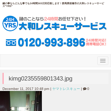
鍵の事ならどんな事でも24時間365日対応致します！群馬県前橋市の大和レスキューサービ
ス"YRS"
N
a
v
i
g
kimg0235559801343.jpg
a
t
i
December 11, 2017 10:48 pm
|
ヤマトレスキュー
|
0
o
n