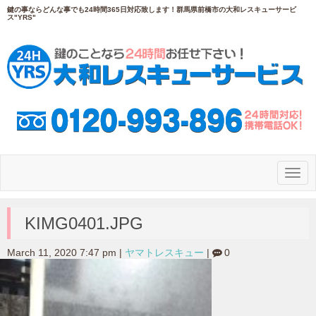
鍵の事ならどんな事でも24時間365日対応致します！群馬県前橋市の大和レスキューサービ
ス"YRS"
N
a
v
i
g
KIMG0401.JPG
a
t
i
March 11, 2020 7:47 pm
|
ヤマトレスキュー
|
0
o
n