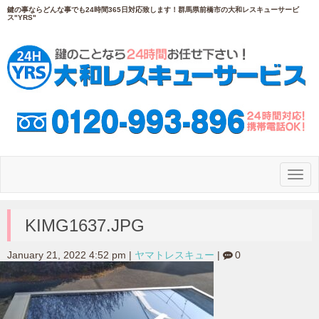
鍵の事ならどんな事でも24時間365日対応致します！群馬県前橋市の大和レスキューサービ
ス"YRS"
N
a
v
i
g
KIMG1637.JPG
a
t
i
January 21, 2022 4:52 pm
|
ヤマトレスキュー
|
0
o
n