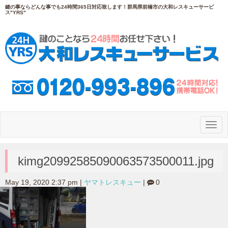
鍵の事ならどんな事でも24時間365日対応致します！群馬県前橋市の大和レスキューサービ
ス"YRS"
N
a
v
i
g
kimg20992585090063573500011.jpg
a
t
i
May 19, 2020 2:37 pm
|
ヤマトレスキュー
|
0
o
n