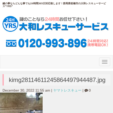
鍵の事ならどんな事でも24時間365日対応致します！群馬県前橋市の大和レスキューサービ
ス"YRS"
N
a
v
i
g
kimg28114611245864497944487.jpg
a
t
i
December 30, 2022 11:55 am
|
ヤマトレスキュー
|
0
o
n