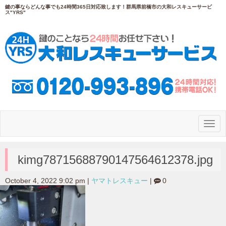
鍵の事ならどんな事でも24時間365日対応致します！群馬県前橋市の大和レスキューサービ
ス"YRS"
N
a
v
i
g
kimg78715688790147564612378.jpg
a
t
i
October 4, 2022 9:02 pm
|
ヤマトレスキュー
|
0
o
n