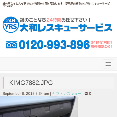
鍵の事ならどんな事でも24時間365日対応致します！群馬県前橋市の大和レスキューサービ
ス"YRS"
N
a
v
i
g
KIMG7882.JPG
a
t
i
September 8, 2018 8:34 am
|
ヤマトレスキュー
|
0
o
n