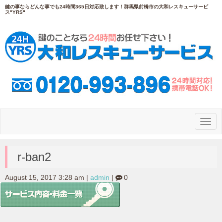
鍵の事ならどんな事でも24時間365日対応致します！群馬県前橋市の大和レスキューサービ
ス"YRS"
N
a
v
i
g
r-ban2
a
t
i
August 15, 2017 3:28 am
|
admin
|
0
o
n