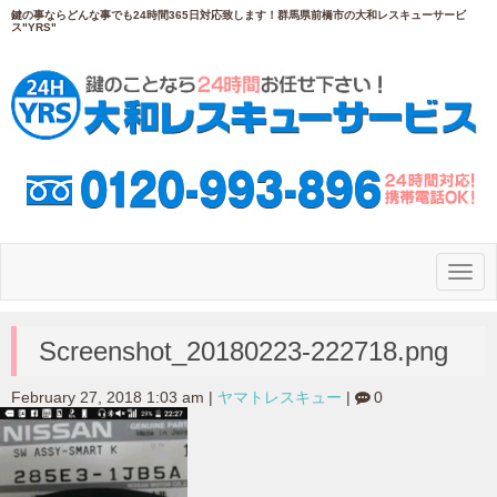
鍵の事ならどんな事でも24時間365日対応致します！群馬県前橋市の大和レスキューサービ
ス"YRS"
N
a
v
i
g
Screenshot_20180223-222718.png
a
t
i
February 27, 2018 1:03 am
|
ヤマトレスキュー
|
0
o
n