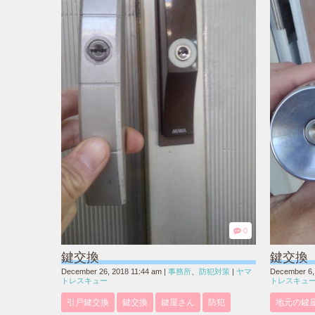
0
鍵交換
鍵交換
December 26, 2018 11:44 am
|
事務所
、
防犯対策
|
ヤマ
December 6,
トレスキュー
トレスキュ
引戸鍵交換
鍵交換
鍵屋さん
防犯
地元の鍵