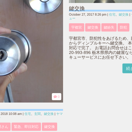
鍵交換
October 27, 2017 8:26 pm
|
住宅
、
鍵交換
|
ュー
宇都宮
鍵交換
鍵紛失
防犯
宇都宮市、防犯性をあげるため、
からディンプルキーへ鍵交換。 
対応で完了。 お電話お問合せはこ
20-993-896 栃木県県内の鍵屋
キューサービスにお任せ下さい。
続
0
 2018 10:08 am
|
住宅
、
玄関
、
鍵交換
|
ヤマ
ー
屋さん
緊急、即日対応
鍵交換