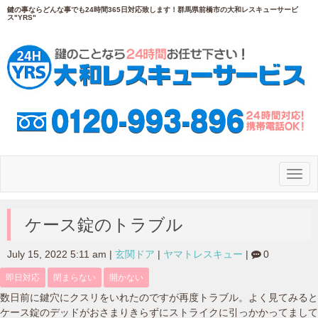
鍵の事ならどんな事でも24時間365日対応致します！群馬県前橋市の大和レスキューサービ
ス"YRS"
N
a
v
i
g
ケース錠のトラブル
a
t
i
July 15, 2022 5:11 am
|
玄関ドア
|
ヤマトレスキュー
|
0
o
n
即日対応
閉まらない
開かない
数日前に鍵穴にクスリをいれたのですが再度トラブル。よく見てみると
ケース錠のデッドがおさまりきらずにストライクに引っかかってまして